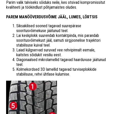
Parim valik talviseks sõiduks neile, kes otsivad kompromissitut
kvaliteeti ja töökindlust põhjamaistes oludes.
PAREM MANÖÖVERDUSVÕIME JÄÄL, LUMES, LÖRTSIS
Siksakilised sooned tagavad suurepärase
sooritusvõimekuse jäätunud teel.
Lai keskplokk suurendab kontaktpinda, mis parandab
sooritusvõimekust jääl, samuti sirgjoonelise trajektori
stabiilsuse kuival teel.
Laiad külgservad suruvad vee rehvipinnalt eemale,
kaitstes sõidukit vesiliu eest.
Diagonaalsed mikrolamellid tagavad haarduvuse jäätunud
teel.
Kolmekordsed 3D lamellid tagavad turviseplokkide
stabiilsuse, rehvi ühtlase kulumise.