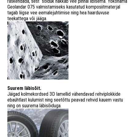
raskendada, sest sõiduk hakkab vee pinnal libisema. Yokohama
Geolandar 075 valmistamiseks kasutatud komposiitmaterjal
tagab liigse vee eemalejuhtimise ning hea haarduvuse
teekattega või jääga.
Suurem läbisõit.
Jäigad kolmekordsed 3D lamellid vähendavad rehviplokkide
ebaühtlast kulumist ning seetõttu peavad rehvid kauem vastu
ning on suurema läbisõiduga.