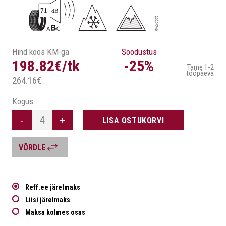
Hind koos KM-ga
Soodustus
198.82€/tk
-25%
Tarne 1-2
tööpäeva
264.16€
Kogus
-
+
LISA OSTUKORVI
VÕRDLE
Reff.ee järelmaks
Liisi järelmaks
Maksa kolmes osas