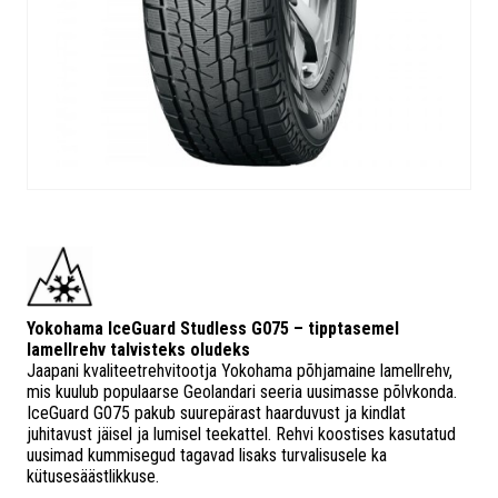
Yokohama IceGuard Studless G075 – tipptasemel
lamellrehv talvisteks oludeks
Jaapani kvaliteetrehvitootja Yokohama põhjamaine lamellrehv,
mis kuulub populaarse Geolandari seeria uusimasse põlvkonda.
IceGuard G075 pakub suurepärast haarduvust ja kindlat
juhitavust jäisel ja lumisel teekattel. Rehvi koostises kasutatud
uusimad kummisegud tagavad lisaks turvalisusele ka
kütusesäästlikkuse.