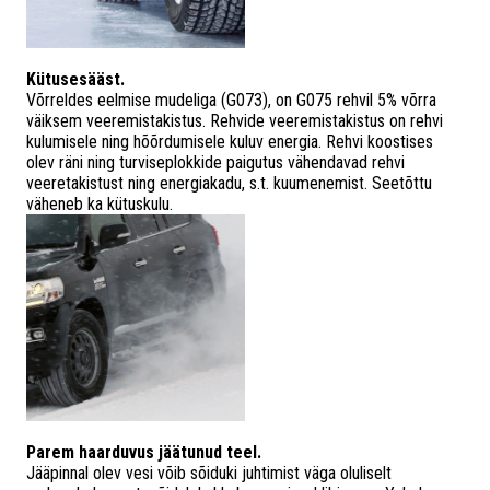
Kütusesääst.
Võrreldes eelmise mudeliga (G073), on G075 rehvil 5% võrra
väiksem veeremistakistus. Rehvide veeremistakistus on rehvi
kulumisele ning hõõrdumisele kuluv energia. Rehvi koostises
olev räni ning turviseplokkide paigutus vähendavad rehvi
veeretakistust ning energiakadu, s.t. kuumenemist. Seetõttu
väheneb ka kütuskulu.
Parem haarduvus jäätunud teel.
Jääpinnal olev vesi võib sõiduki juhtimist väga oluliselt