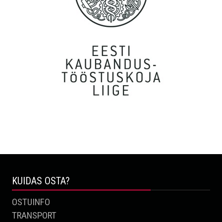
Täiesti uskumatult kiire teenindus! Suured tänud.
Marge, Tallinn
Hädasti oli vaja rehvid kätte saada reede lõunaks ja kell oli
tiksunud juba neljapäeva lõunale. Teisest Eesti otsast palutud
ajaks kohal! Respect! Väga usaldusväärne ettevõte, soovitan!
P.S. Samuti väga hea hind (ega võrdlesin interneeduses ka)! :-)
KUIDAS OSTA?
Rain, Tallinn
OSTUINFO
TRANSPORT
Tere, sooviksin avaldada kiitust suurepärase teeninduse ja kiire