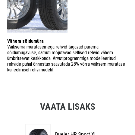
Vähem sõidumüra
Väiksema müratasemega rehvid tagavad parema
sõidumugavuse, samuti mõjutavad sellised rehvid vähem
ümbritsevat keskkonda. Arvutiprogrammiga modelleeritud
rehvide puhul õnnestus saavutada 28% võrra väiksem müratase
kui eelmisel rehvimudelil.
VAATA LISAKS
Dueler HP Sport XL