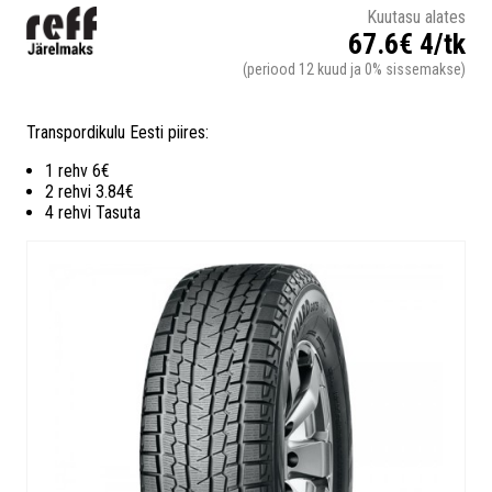
Kuutasu alates
67.6€ 4/tk
(periood 12 kuud ja 0% sissemakse)
Transpordikulu Eesti piires:
1 rehv 6€
2 rehvi 3.84€
4 rehvi Tasuta