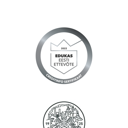
Väga kiire toimetamine ja ka talverehvid sai Teie juurest
soetatud- need jõudsid küll nii kiirelt kohale, et ei olnud veel
arugi saanud, et tellitud :)
Jõudu ja jaksu ka edaspidiseks :)
Reine, Tallinn
Tänud, töökorraldus ning logistika on Teil suurepärane.
Anna, Tallinn
Igatahes suured tänud! Teenus osutus kiiremaks kui isegi
unistada oskasin! Nagu supermen tõi kohale...
Kalev, Tartu