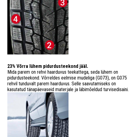
23% Võrra lühem pidurdusteekond jääl.
Mida parem on rehvi haarduvus teekattega, seda lühem on
pidurdusteekond. Võrreldes eelmise mudeliga (G073), on G075
rehvil tunduvalt parem haarduvus. Selle saavutamiseks on
kasutatud tänapäevaseid materjale ja läbimõeldud turvisedisaini.