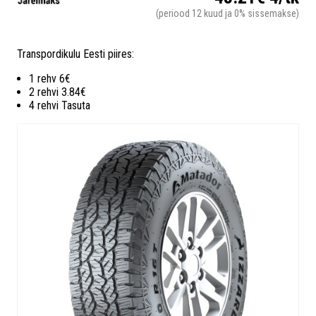
(periood 12 kuud ja 0% sissemakse)
Transpordikulu Eesti piires:
1 rehv 6€
2 rehvi 3.84€
4 rehvi Tasuta