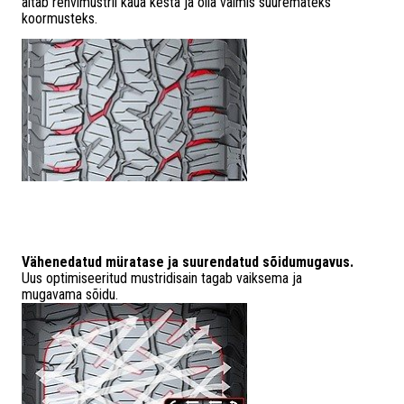
aitab rehvimustril kaua kesta ja olla valmis suuremateks
koormusteks.
Vähenedatud müratase ja suurendatud sõidumugavus.
Uus optimiseeritud mustridisain tagab vaiksema ja
mugavama sõidu.