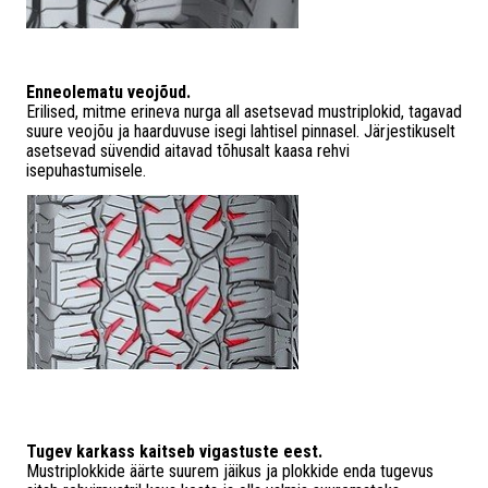
Enneolematu veojõud.
Erilised, mitme erineva nurga all asetsevad mustriplokid, tagavad
suure veojõu ja haarduvuse isegi lahtisel pinnasel. Järjestikuselt
asetsevad süvendid aitavad tõhusalt kaasa rehvi
isepuhastumisele.
Tugev karkass kaitseb vigastuste eest.
Mustriplokkide äärte suurem jäikus ja plokkide enda tugevus