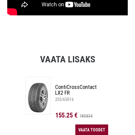
VAATA LISAKS
ContiCrossContact
LX2 FR
255/65R16
155.25 €
180.83 €
VAATA TOODET