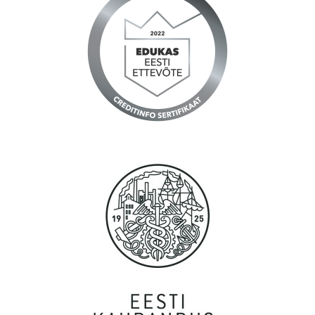
Tänud, töökorraldus ning logistika on Teil suurepärane.
Anna, Tallinn
Igatahes suured tänud! Teenus osutus kiiremaks kui isegi
unistada oskasin! Nagu supermen tõi kohale...
Kalev, Tartu
Täiesti uskumatult kiire teenindus! Suured tänud.
Marge, Tallinn