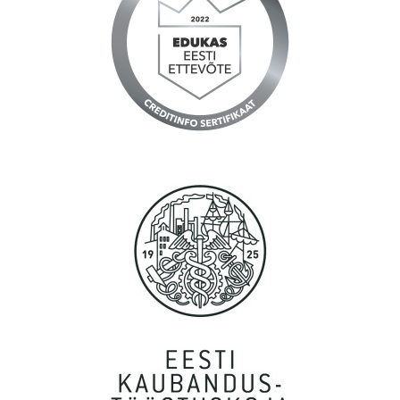
Reine, Tallinn
Tänud, töökorraldus ning logistika on Teil suurepärane.
Anna, Tallinn
Igatahes suured tänud! Teenus osutus kiiremaks kui isegi
unistada oskasin! Nagu supermen tõi kohale...
Kalev, Tartu
Täiesti uskumatult kiire teenindus! Suured tänud.
Marge, Tallinn