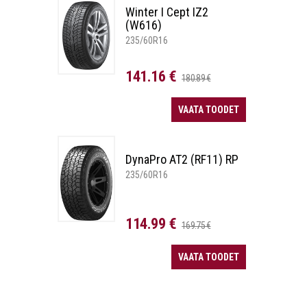
Winter I Cept IZ2
(W616)
235/60R16
141.16 €
180.89 €
VAATA TOODET
DynaPro AT2 (RF11) RP
235/60R16
114.99 €
169.75 €
VAATA TOODET