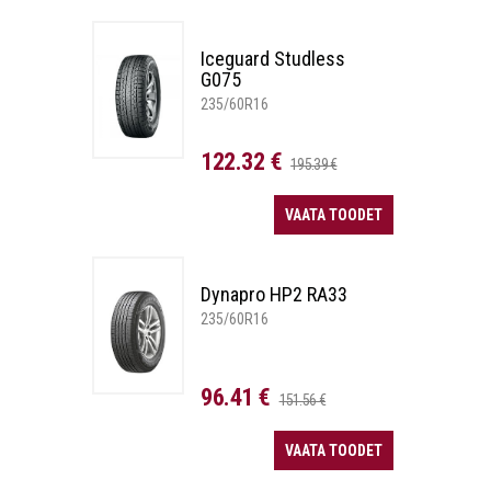
Iceguard Studless
G075
235/60R16
122.32 €
195.39 €
VAATA TOODET
Dynapro HP2 RA33
235/60R16
96.41 €
151.56 €
VAATA TOODET