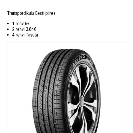
Transpordikulu Eesti piires:
1 rehv 6€
2 rehvi 3.84€
4 rehvi Tasuta