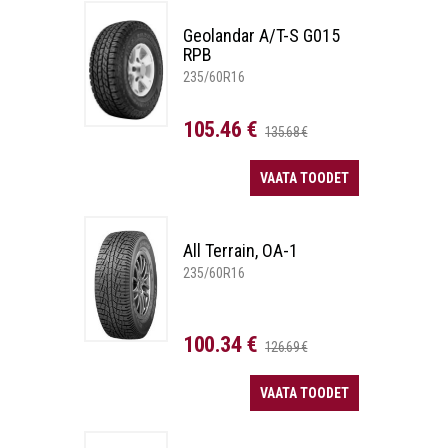
Geolandar A/T-S G015
RPB
235/60R16
105.46 €
135.68 €
VAATA TOODET
All Terrain, OA-1
235/60R16
100.34 €
126.69 €
VAATA TOODET