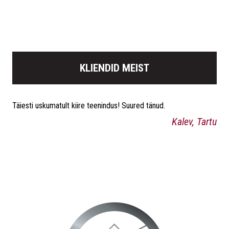
KLIENDID MEIST
Täiesti uskumatult kiire teenindus! Suured tänud.
Kalev, Tartu
Väga kiire toimetamine ja ka talverehvid sai Teie juurest
soetatud- need jõudsid küll nii kiirelt kohale, et ei olnud veel
arugi saanud, et tellitud :)
Jõudu ja jaksu ka edaspidiseks :)