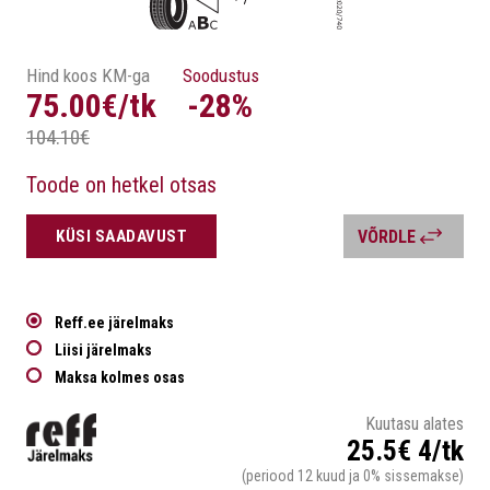
Hind koos KM-ga
Soodustus
75.00€/tk
-28%
104.10€
Toode on hetkel otsas
KÜSI SAADAVUST
VÕRDLE
Reff.ee järelmaks
Liisi järelmaks
Maksa kolmes osas
Kuutasu alates
25.5€ 4/tk
(periood 12 kuud ja 0% sissemakse)