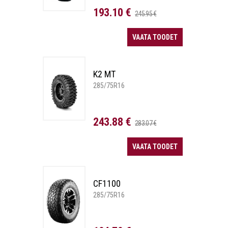
193.10 €
245.95 €
VAATA TOODET
K2 MT
285/75R16
243.88 €
283.07 €
VAATA TOODET
CF1100
285/75R16