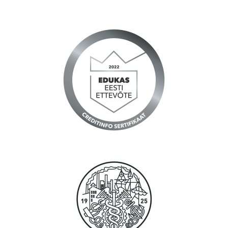
Väga kiire toimetamine ja ka talverehvid sai Teie juurest
soetatud- need jõudsid küll nii kiirelt kohale, et ei olnud veel
arugi saanud, et tellitud :)
Jõudu ja jaksu ka edaspidiseks :)
Reine, Tallinn
Tänud, töökorraldus ning logistika on Teil suurepärane.
Anna, Tallinn
Igatahes suured tänud! Teenus osutus kiiremaks kui isegi
unistada oskasin! Nagu supermen tõi kohale...
Kalev, Tartu