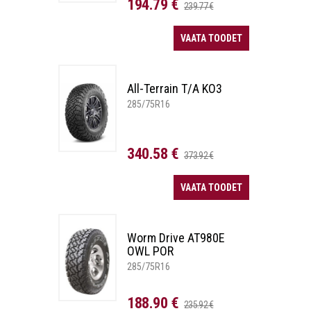
194.79 €
239.77 €
VAATA TOODET
All-Terrain T/A KO3
285/75R16
340.58 €
373.92 €
VAATA TOODET
Worm Drive AT980E
OWL POR
285/75R16
188.90 €
235.92 €