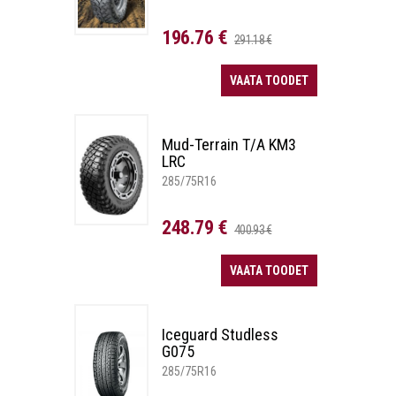
196.76 €
291.18 €
VAATA TOODET
Mud-Terrain T/A KM3
LRC
285/75R16
248.79 €
400.93 €
VAATA TOODET
Iceguard Studless
G075
285/75R16