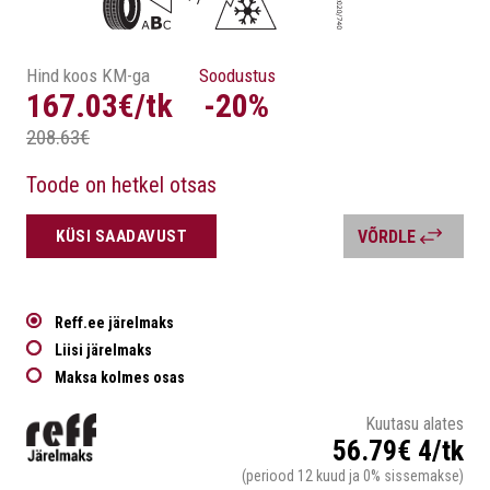
Hind koos KM-ga
Soodustus
167.03€/tk
-20%
208.63€
Toode on hetkel otsas
KÜSI SAADAVUST
VÕRDLE
Reff.ee järelmaks
Liisi järelmaks
Maksa kolmes osas
Kuutasu alates
56.79€ 4/tk
(periood 12 kuud ja 0% sissemakse)