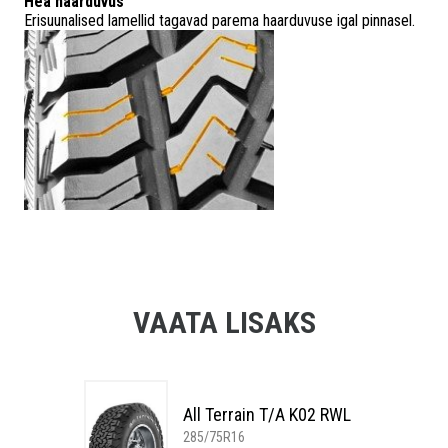
Hea haarduvus
Erisuunalised lamellid tagavad parema haarduvuse igal pinnasel.
VAATA LISAKS
All Terrain T/A K02 RWL
285/75R16