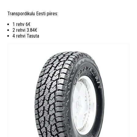
Transpordikulu Eesti piires:
1 rehv 6€
2 rehvi 3.84€
4 rehvi Tasuta