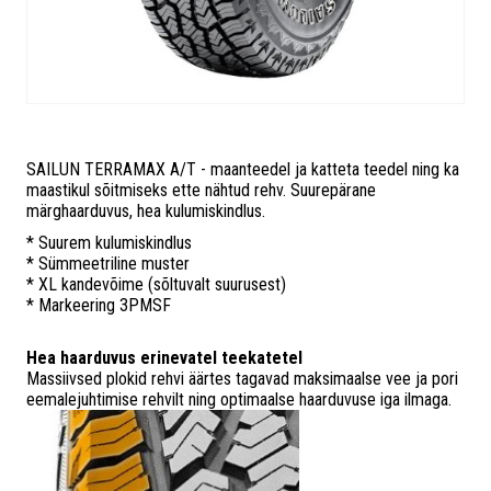
SAILUN TERRAMAX A/T - maanteedel ja katteta teedel ning ka
maastikul sõitmiseks ette nähtud rehv. Suurepärane
märghaarduvus, hea kulumiskindlus.
* Suurem kulumiskindlus
* Sümmeetriline muster
* XL kandevõime (sõltuvalt suurusest)
* Markeering 3PMSF
Hea haarduvus erinevatel teekatetel
Massiivsed plokid rehvi äärtes tagavad maksimaalse vee ja pori
eemalejuhtimise rehvilt ning optimaalse haarduvuse iga ilmaga.