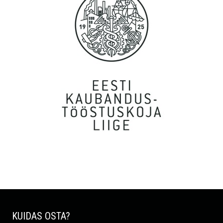
Igatahes suured tänud! Teenus osutus kiiremaks kui isegi
unistada oskasin! Nagu supermen tõi kohale...
Kalev, Tartu
Täiesti uskumatult kiire teenindus! Suured tänud.
Marge, Tallinn
Hädasti oli vaja rehvid kätte saada reede lõunaks ja kell oli
tiksunud juba neljapäeva lõunale. Teisest Eesti otsast palutud
ajaks kohal! Respect! Väga usaldusväärne ettevõte, soovitan!
P.S. Samuti väga hea hind (ega võrdlesin interneeduses ka)! :-)
KUIDAS OSTA?
Rain, Tallinn