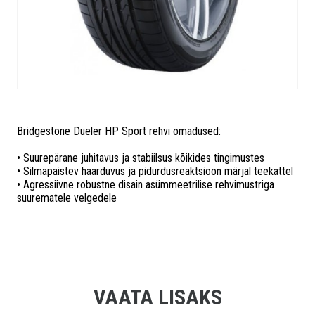
Bridgestone Dueler HP Sport rehvi omadused:
• Suurepärane juhitavus ja stabiilsus kõikides tingimustes
• Silmapaistev haarduvus ja pidurdusreaktsioon märjal teekattel
• Agressiivne robustne disain asümmeetrilise rehvimustriga
suurematele velgedele
VAATA LISAKS