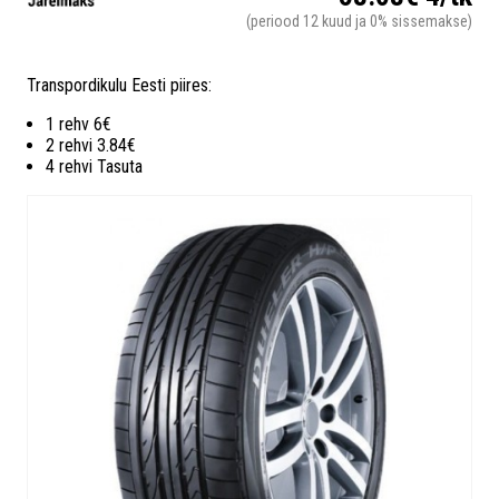
(periood 12 kuud ja 0% sissemakse)
Transpordikulu Eesti piires:
1 rehv 6€
2 rehvi 3.84€
4 rehvi Tasuta