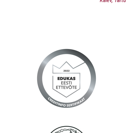
Kalev, Tartu
Väga kiire toimetamine ja ka talverehvid sai Teie juurest
soetatud- need jõudsid küll nii kiirelt kohale, et ei olnud veel
arugi saanud, et tellitud :)
Jõudu ja jaksu ka edaspidiseks :)
Reine, Tallinn
Tänud, töökorraldus ning logistika on Teil suurepärane.
Anna, Tallinn