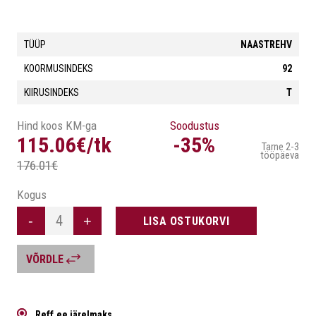
TÜÜP
NAASTREHV
KOORMUSINDEKS
92
KIIRUSINDEKS
T
Hind koos KM-ga
Soodustus
115.06€/tk
-35%
Tarne 2-3
tööpäeva
176.01€
Kogus
-
+
LISA OSTUKORVI
VÕRDLE
Reff.ee järelmaks