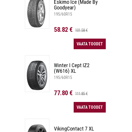
Eskimo Ice (Made By
Goodyear)
195/60R15
58.82 €
101.58 €
VAATA TOODET
Winter I Cept IZ2
(W616) XL
195/60R15
77.80 €
111.85 €
VAATA TOODET
VikingContact 7 XL