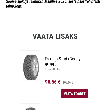
Soome ajakirja
Tekniikan Maailma
2025. aasta naastrehvitesti
teine koht.
VAATA LISAKS
Eskimo Stud (Goodyear
grupp)
195/60R15
90.56 €
105.66 €
VAATA TOODET