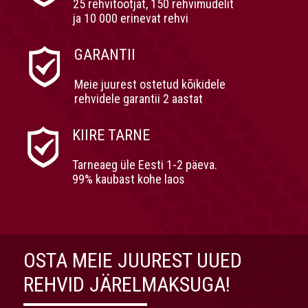
25 rehvitootjat, 150 rehvimudelit
ja 10 000 erinevat rehvi
GARANTII
Meie juurest ostetud kõikidele
rehvidele garantii 2 aastat
KIIRE TARNE
Tarneaeg üle Eesti 1-2 päeva.
99% kaubast kohe laos
OSTA MEIE JUUREST UUED
REHVID JÄRELMAKSUGA!