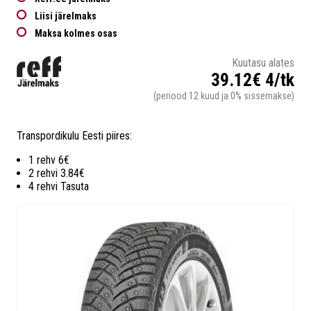
Liisi järelmaks
Maksa kolmes osas
Kuutasu alates
39.12€ 4/tk
(periood 12 kuud ja 0% sissemakse)
Transpordikulu Eesti piires:
1 rehv 6€
2 rehvi 3.84€
4 rehvi Tasuta