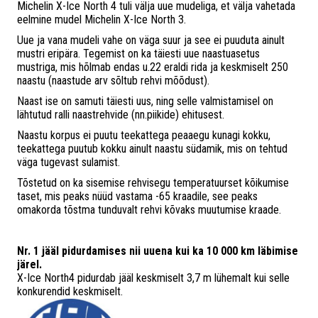
Michelin X-Ice North 4 tuli välja uue mudeliga, et välja vahetada
eelmine mudel Michelin X-Ice North 3.
Uue ja vana mudeli vahe on väga suur ja see ei puuduta ainult
mustri eripära. Tegemist on ka täiesti uue naastuasetus
mustriga, mis hõlmab endas u.22 eraldi rida ja keskmiselt 250
naastu (naastude arv sõltub rehvi mõõdust).
Naast ise on samuti täiesti uus, ning selle valmistamisel on
lähtutud ralli naastrehvide (nn.piikide) ehitusest.
Naastu korpus ei puutu teekattega peaaegu kunagi kokku,
teekattega puutub kokku ainult naastu südamik, mis on tehtud
väga tugevast sulamist.
Tõstetud on ka sisemise rehvisegu temperatuurset kõikumise
taset, mis peaks nüüd vastama -65 kraadile, see peaks
omakorda tõstma tunduvalt rehvi kõvaks muutumise kraade.
Nr. 1 jääl pidurdamises nii uuena kui ka 10 000 km läbimise
järel.
X-Ice North4 pidurdab jääl keskmiselt 3,7 m lühemalt kui selle
konkurendid keskmiselt.