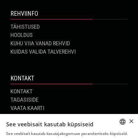
REHVIINFO
TÄHISTUSED
HOOLDUS
KUHU VIIA VANAD REHVID
KUIDAS VALIDA TALVEREHVI
KONTAKT
KONTAKT
TAGASISIDE
VAATA KAARTI
×
See veebisait kasutab küpsiseid
See veebisait kasutab kasutajakogemuse parandamiseks küpsiseid.
REFF.EE
ESTONIAN