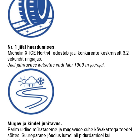
Nr. 1 jääl haardumises.
Michelin X-ICE North4 edestab jääl konkurente keskmiselt 3,2
sekundit ringiajas.
Jääl juhitavuse katsetus viidi läbi 1000 m jäärajal.​
Mugav ja kindel juhitavus.
Parim üldine mürataseme ja mugavuse suhe kõvakattega teedel
sõites. Suurepärane jõudlus lumel nii pidurdamisel kui