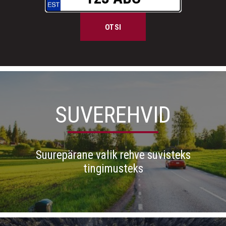
OTSI
SUVEREHVID
Suurepärane valik rehve suvisteks
tingimusteks