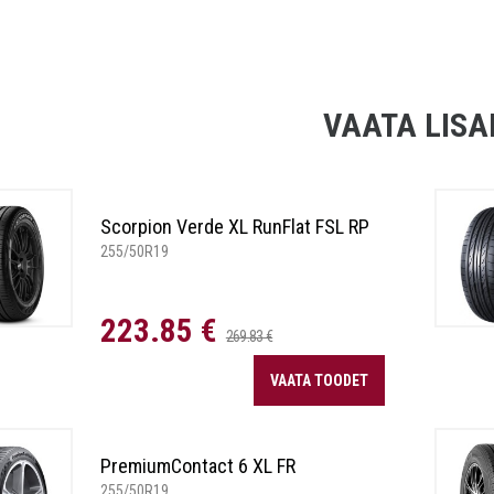
VAATA LISA
Scorpion Verde XL RunFlat FSL RP
255/50R19
223.85 €
269.83 €
VAATA TOODET
PremiumContact 6 XL FR
255/50R19