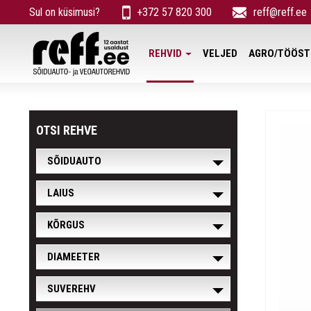
Sul on küsimusi?
+372 57 820 300
reff@reff.ee
REHVID
VELJED
AGRO/TÖÖST
OTSI REHVE