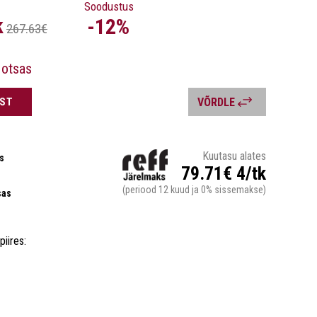
Soodustus
k
-12%
267.63€
 otsas
UST
VÕRDLE
Kuutasu alates
s
79.71€ 4/tk
(periood 12 kuud ja 0% sissemakse)
sas
piires: