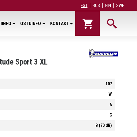
EST
RUS
FIN
SWE
IINFO
OSTUINFO
KONTAKT
itude Sport 3 XL
107
W
A
C
B (70 dB)