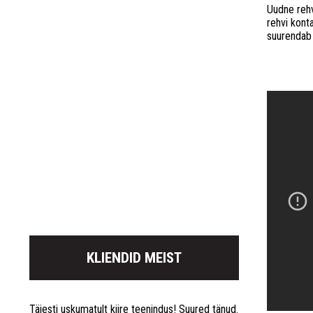
Uudne rehv
rehvi kont
suurendab 
KLIENDID MEIST
Täiesti uskumatult kiire teenindus! Suured tänud.