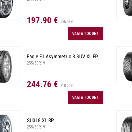
197.90 €
275.96 €
VAATA TOODET
Eagle F1 Asymmetric 3 SUV XL FP
255/50R19
244.76 €
318.20 €
VAATA TOODET
SU318 XL RP
255/50R19