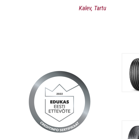
Kalev, Tartu
Väga kiire toimetamine ja ka talverehvid sai Teie
juurest soetatud- need jõudsid küll nii kiirelt
kohale, et ei olnud veel arugi saanud, et tellitud
:)
Jõudu ja jaksu ka edaspidiseks :)
Reine, Tallinn
Tänud, töökorraldus ning logistika on Teil
suurepärane.