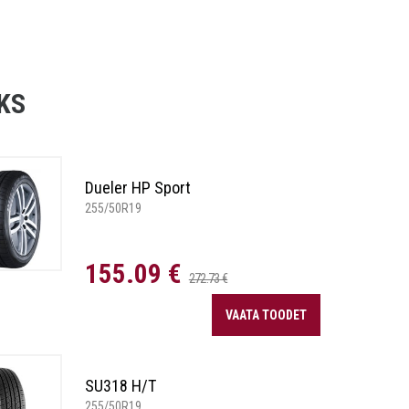
KS
Dueler HP Sport
255/50R19
155.09 €
272.73 €
VAATA TOODET
SU318 H/T
255/50R19