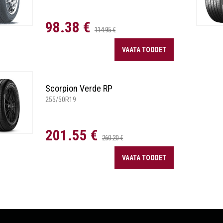
98.38 €
114.95 €
VAATA TOODET
Scorpion Verde RP
255/50R19
201.55 €
260.20 €
VAATA TOODET