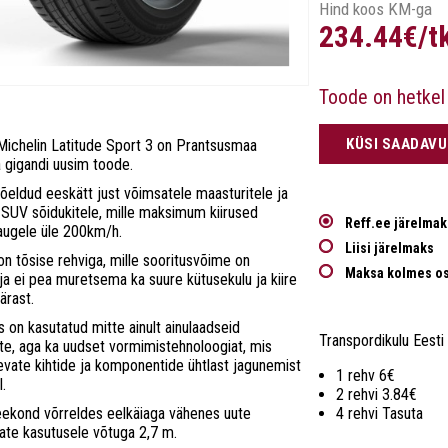
Hind koos KM-ga
234.44€/t
Toode on hetkel
KÜSI SAADAV
ichelin Latitude Sport 3 on Prantsusmaa
a gigandi uusim toode.
eldud eeskätt just võimsatele maasturitele ja
 SUV sõidukitele, mille maksimum kiirused
Reff.ee järelmak
augele üle 200km/h.
Liisi järelmaks
n tõsise rehviga, mille sooritusvõime on
Maksa kolmes o
 ja ei pea muretsema ka suure kütusekulu ja kiire
ärast.
 on kasutatud mitte ainult ainulaadseid
Transpordikulu Eesti 
e, aga ka uudset vormimistehnoloogiat, mis
evate kihtide ja komponentide ühtlast jagunemist
1 rehv 6€
l.
2 rehvi 3.84€
eekond võrreldes eelkäiaga vähenes uute
4 rehvi Tasuta
ate kasutusele võtuga 2,7 m.