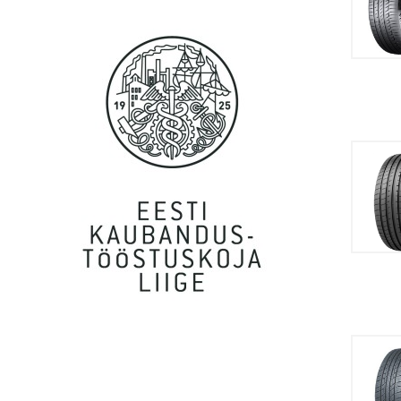
Anna, Tallinn
Igatahes suured tänud! Teenus osutus kiiremaks
kui isegi unistada oskasin! Nagu supermen tõi
kohale...
Kalev, Tartu
Täiesti uskumatult kiire teenindus! Suured tänud.
Marge, Tallinn