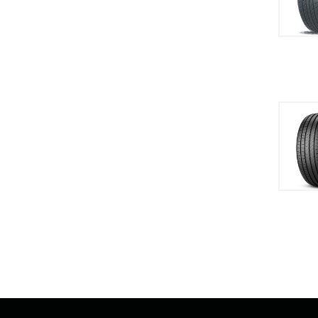
Hädasti oli vaja rehvid kätte saada reede
lõunaks ja kell oli tiksunud juba neljapäeva
lõunale. Teisest Eesti otsast palutud ajaks kohal!
Respect! Väga usaldusväärne ettevõte,
soovitan! P.S. Samuti väga hea hind (ega
võrdlesin interneeduses ka)! :-)
Rain, Tallinn
Tere, sooviksin avaldada kiitust suurepärase
teeninduse ja kiire tarne eest. Ma isiklikult pole
eestis veel nii kiiret tarnet veel kohanud, ainult
vabandused. Nii et suurepärane teenindus ja
ülikiire tarne ja kullerile ka suured tänud, üli
sõbralik, proffesionaalne ja abivalmis. SUPER,
edu teile.