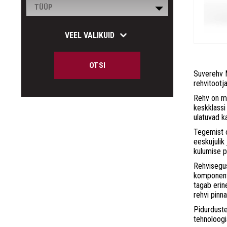
VEEL VALIKUID
OTSI
Suverehv M
rehvitootj
Rehv on mõ
keskklassi
ulatuvad k
Tegemist o
eeskujulik
kulumise p
Rehvisegus
komponent
tagab erin
rehvi pinna
Pidurdust
tehnoloogi